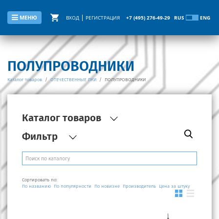
МЕНЮ
ВХОД
РЕГИСТРАЦИЯ
+7 (495) 276-49-29
RUS
ENG
ПОЛУПРОВОДНИКИ
Каталог товаров
/
ОТЕЧЕСТВЕННЫЕ ПКИ
/
ПОЛУПРОВОДНИКИ
Каталог товаров
Фильтр
Производитель
Сортировать по:
По названию
По популярности
По новизне
Производитель
Цена за штуку