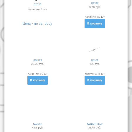
Д237К
Д233Б
97.20 руб.
Наличие:
5 шт
Наличие:
80 шт
Цена - по запросу
В корзину
Д814Г1
Д818Е
20.25 руб.
135 руб.
Наличие:
30 шт
Наличие:
15 шт
В корзину
В корзину
КД226А
КДШ2114БС9
4.86 руб.
36.45 руб.