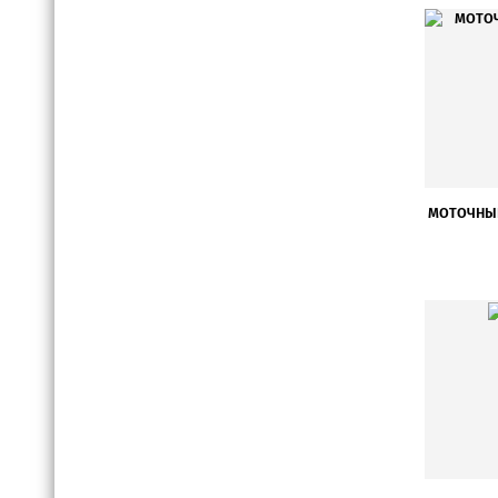
Точность индуктивности, %
Тип устройства
макс. ток
Корпус
МОТОЧНЫЕ
Частота, kHz
Корпус резонатора
Емкость нагрузки, pF
Макс. раб. температура, + C
Мин. раб. температура, - C
Стабильность частоты, PPM (Темп. диап.)