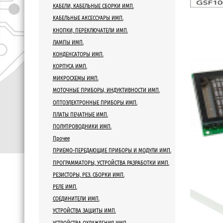
Размер
КАБЕЛИ, КАБЕЛЬНЫЕ СБОРКИ ИМП.
КАБЕЛЬНЫЕ АКСЕССУАРЫ ИМП.
Вилка / Розетка
КНОПКИ, ПЕРЕКЛЮЧАТЕЛИ ИМП.
ЛАМПЫ ИМП.
Количество контактов
КОНДЕНСАТОРЫ ИМП.
КОРПУСА ИМП.
Производитель
МИКРОСХЕМЫ ИМП.
МОТОЧНЫЕ ПРИБОРЫ, ИНДУКТИВНОСТИ ИМП.
Тип R
ОПТОЭЛЕКТРОННЫЕ ПРИБОРЫ ИМП.
ПЛАТЫ ПЕЧАТНЫЕ ИМП.
Корпус полупроводника
ПОЛУПРОВОДНИКИ ИМП.
Размер
Прочее
ПРИЕМО-ПЕРЕДАЮЩИЕ ПРИБОРЫ И МОДУЛИ ИМП.
Мощность
ПРОГРАММАТОРЫ, УСТРОЙСТВА РАЗРАБОТКИ ИМП.
РЕЗИСТОРЫ, РЕЗ. СБОРКИ ИМП.
Сопротивление
РЕЛЕ ИМП.
СОЕДИНИТЕЛИ ИМП.
Ед. измерения
УСТРОЙСТВА ЗАЩИТЫ ИМП.