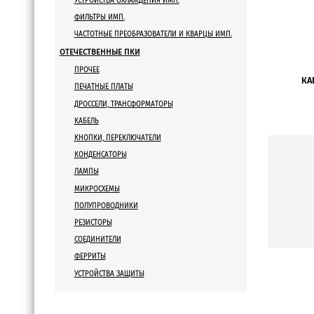
УСТРОЙСТВА ОХЛАЖДЕНИЯ ИМП.
Ед. измер
ФИЛЬТРЫ ИМП.
ЧАСТОТНЫЕ ПРЕОБРАЗОВАТЕЛИ И КВАРЦЫ ИМП.
Емкость
ОТЕЧЕСТВЕННЫЕ ПКИ
Размер/Корпус
ПРОЧЕЕ
КА
ПЕЧАТНЫЕ ПЛАТЫ
Тип C
ДРОССЕЛИ, ТРАНСФОРМАТОРЫ
КАБЕЛЬ
ТКЕ
КНОПКИ, ПЕРЕКЛЮЧАТЕЛИ
КОНДЕНСАТОРЫ
Напряжение, V
ЛАМПЫ
МИКРОСХЕМЫ
Точность %
ПОЛУПРОВОДНИКИ
РЕЗИСТОРЫ
Индуктивность, мкГн
СОЕДИНИТЕЛИ
ФЕРРИТЫ
Конструктив катушки
УСТРОЙСТВА ЗАЩИТЫ
Корпус индуктивности