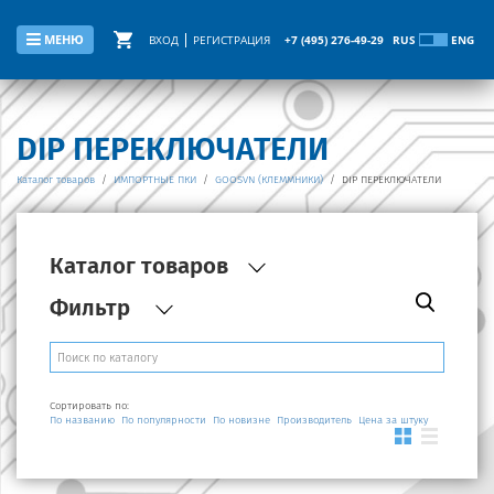
МЕНЮ
ВХОД
РЕГИСТРАЦИЯ
+7 (495) 276-49-29
RUS
ENG
DIP ПЕРЕКЛЮЧАТЕЛИ
Каталог товаров
/
ИМПОРТНЫЕ ПКИ
/
GOOSVN (КЛЕММНИКИ)
/
DIP ПЕРЕКЛЮЧАТЕЛИ
Каталог товаров
Фильтр
Сортировать по:
По названию
По популярности
По новизне
Производитель
Цена за штуку