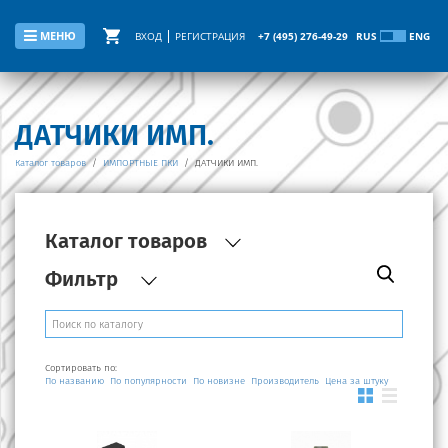
МЕНЮ
ВХОД
РЕГИСТРАЦИЯ
+7 (495) 276-49-29
RUS
ENG
ДАТЧИКИ ИМП.
Каталог товаров
/
ИМПОРТНЫЕ ПКИ
/
ДАТЧИКИ ИМП.
Каталог товаров
Фильтр
Производитель
Сортировать по:
По названию
По популярности
По новизне
Производитель
Цена за штуку