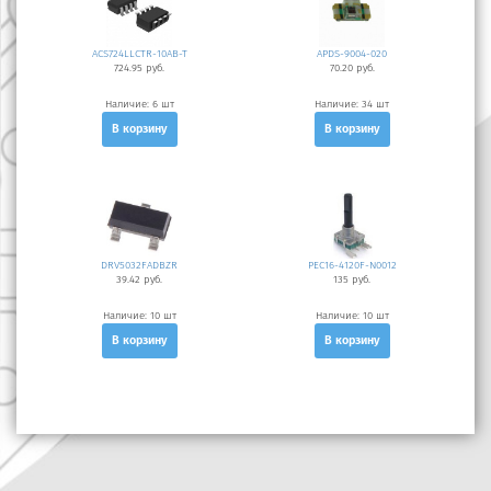
ACS724LLCTR-10AB-T
APDS-9004-020
724.95 руб.
70.20 руб.
Наличие:
6 шт
Наличие:
34 шт
В корзину
В корзину
DRV5032FADBZR
PEC16-4120F-N0012
39.42 руб.
135 руб.
Наличие:
10 шт
Наличие:
10 шт
В корзину
В корзину