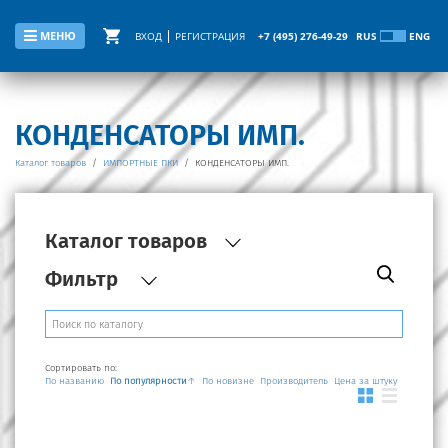
МЕНЮ
ВХОД
РЕГИСТРАЦИЯ
+7 (495) 276-49-29
RUS
ENG
КОНДЕНСАТОРЫ ИМП.
Каталог товаров
/
ИМПОРТНЫЕ ПКИ
/
КОНДЕНСАТОРЫ ИМП.
Каталог товаров
Фильтр
Производитель
Сортировать по:
Ед. измер
По названию
По популярности
↑
По новизне
Производитель
Цена за штуку
Емкость