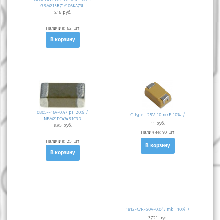
GRM21BR71A106KA73L
5.16 руб.
Наличие:
62 шт
В корзину
0805--16V-0.47 pF 20% /
C-type--25V-10 mkF 10% /
NFM21PC474R1C3D
11 руб.
8.95 руб.
Наличие:
90 шт
Наличие:
25 шт
В корзину
В корзину
1812-X7R-50V-0.047 mkF 10% /
37.21 руб.