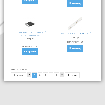
В корзину
В корзину
1210-Y5V-50V-10 mkF -20+80% /
0805-X7R-50V-0.022 mkF 10% /
CC1210ZKY5V9BB106
2.43 руб.
5.40 руб.
Наличие:
95 шт
Наличие:
400 шт
В корзину
В корзину
Товары 1 - 12 из 135
<
>
В
начало
1
2
3
4
5
В
конец