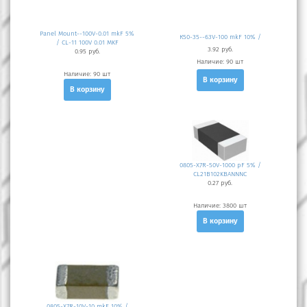
Размер/Корпус
Panel Mount--100V-0.01 mkF 5%
К50-35--63V-100 mkF 10% /
Тип C
/ CL-11 100V 0.01 MKF
3.92 руб.
0.95 руб.
Наличие:
90 шт
ТКЕ
Наличие:
90 шт
В корзину
В корзину
Напряжение, V
Точность %
0805-X7R-50V-1000 pF 5% /
CL21B102KBANNNC
0.27 руб.
Наличие:
3800 шт
В корзину
0805-X7R-10V-10 mkF 10% /