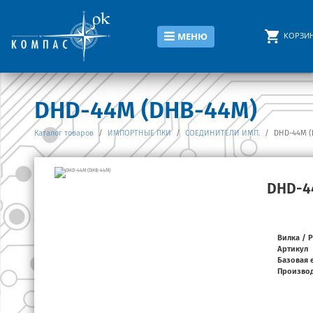
КОРЗИ
МЕНЮ
DHD-44M (DHB-44M)
Каталог товаров
/
ИМПОРТНЫЕ ПКИ
/
СОЕДИНИТЕЛИ ИМП.
/
DHD-44M (
DHD-4
Вилка / 
Артикул
Базовая 
Произво