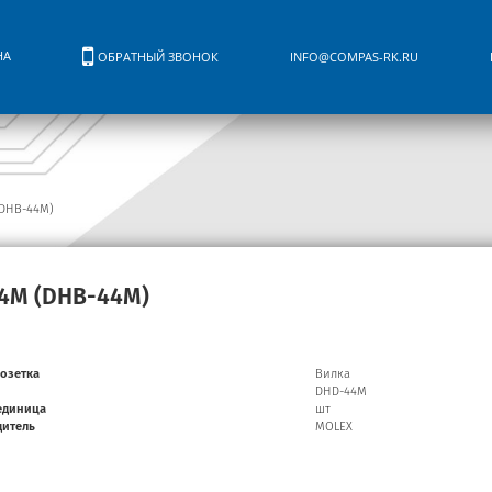
НА
ОБРАТНЫЙ ЗВОНОК
INFO@COMPAS-RK.RU
DHB-44M)
4M (DHB-44M)
Розетка
Вилка
DHD-44M
единица
шт
дитель
MOLEX