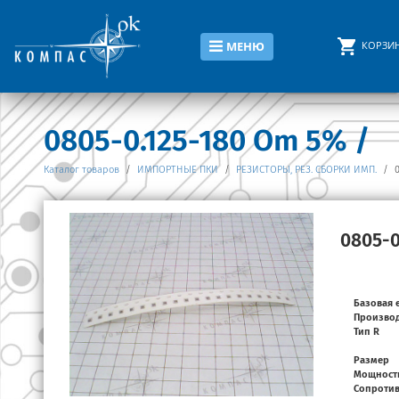
КОРЗИ
МЕНЮ
0805-0.125-180 Om 5% /
Каталог товаров
/
ИМПОРТНЫЕ ПКИ
/
РЕЗИСТОРЫ, РЕЗ. СБОРКИ ИМП.
/
0
0805-0
Базовая 
Произво
Тип R
Размер
Мощност
Сопроти