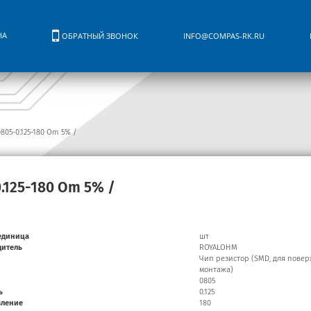
НА
ОБРАТНЫЙ ЗВОНОК
INFO@COMPAS-RK.RU
805-0.125-180 Om 5% /
.125-180 Om 5% /
единица
шт
дитель
ROYALOHM
Чип резистор (SMD, для повер
монтажа)
0805
ь
0.125
вление
180