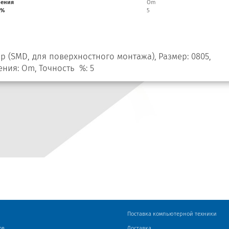
рения
Om
 %
5
 (SMD, для поверхностного монтажа), Размер: 0805,
ения: Om, Точность %: 5
Поставка компьютерной техники
ов
Доставка