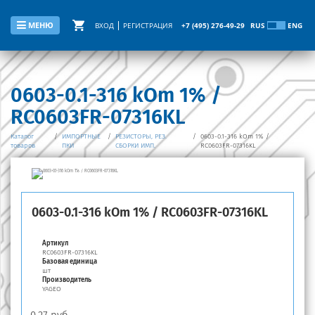
МЕНЮ
ВХОД
РЕГИСТРАЦИЯ
+7 (495) 276-49-29
RUS
ENG
0603-0.1-316 kOm 1% /
RC0603FR-07316KL
Каталог
/
ИМПОРТНЫЕ
/
РЕЗИСТОРЫ, РЕЗ.
/
0603-0.1-316 kOm 1% /
товаров
ПКИ
СБОРКИ ИМП.
RC0603FR-07316KL
0603-0.1-316 kOm 1% / RC0603FR-07316KL
Артикул
RC0603FR-07316KL
Базовая единица
шт
Производитель
YAGEO