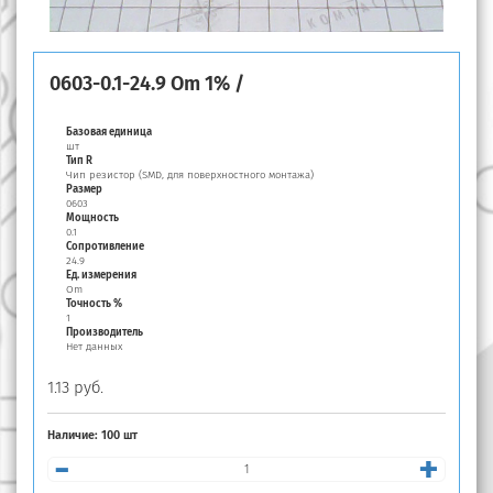
0603-0.1-24.9 Om 1% /
Базовая единица
шт
Тип R
Чип резистор (SMD, для поверхностного монтажа)
Размер
0603
Мощность
0.1
Сопротивление
24.9
Ед. измерения
Om
Точность %
1
Производитель
Нет данных
1.13 руб.
Наличие:
100 шт
-
+