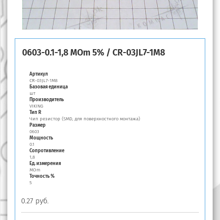
0603-0.1-1,8 MOm 5% / CR-03JL7-1M8
Артикул
CR-03JL7-1M8
Базовая единица
шт
Производитель
VIKING
Тип R
Чип резистор (SMD, для поверхностного монтажа)
Размер
0603
Мощность
0.1
Сопротивление
1,8
Ед. измерения
MOm
Точность %
5
0.27 руб.