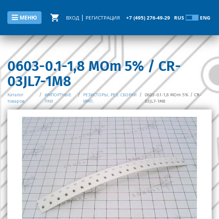
МЕНЮ
ВХОД
РЕГИСТРАЦИЯ
+7 (495) 276-49-29
RUS
ENG
0603-0.1-1,8 MOm 5% / CR-
03JL7-1M8
Каталог
/
ИМПОРТНЫЕ
/
РЕЗИСТОРЫ, РЕЗ. СБОРКИ
/
0603-0.1-1,8 MOm 5% / CR-
товаров
ПКИ
ИМП.
03JL7-1M8