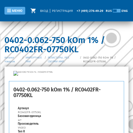
МЕНЮ
ВХОД
РЕГИСТРАЦИЯ
+7 (495) 276-49-29
RUS
ENG
0402-0.062-750 kOm 1% /
RC0402FR-07750KL
Каталог
/
ИМПОРТНЫЕ
/
РЕЗИСТОРЫ, РЕЗ.
/
0402-0.062-750 kOm 1% /
товаров
ПКИ
СБОРКИ ИМП.
RC0402FR-07750KL
0402-0.062-750 kOm 1% / RC0402FR-
07750KL
Артикул
RC0402FR-07750KL
Базовая единица
шт
Производитель
YAGEO
Тип R