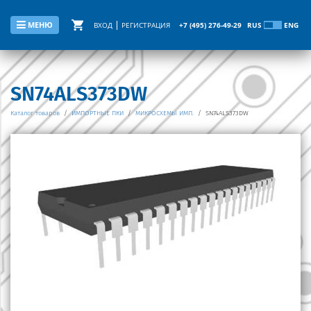
МЕНЮ
ВХОД
РЕГИСТРАЦИЯ
+7 (495) 276-49-29
RUS
ENG
SN74ALS373DW
Каталог товаров
/
ИМПОРТНЫЕ ПКИ
/
МИКРОСХЕМЫ ИМП.
/
SN74ALS373DW