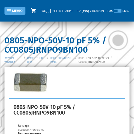
МЕНЮ
ВХОД
РЕГИСТРАЦИЯ
+7 (495) 276-49-29
RUS
ENG
0805-NPO-50V-10 pF 5% /
CC0805JRNPO9BN100
Каталог
/
ИМПОРТНЫЕ
/
КОНДЕНСАТОРЫ
/
0805-NPO-50V-10 pF 5% /
товаров
ПКИ
ИМП.
CC0805JRNPO9BN100
0805-NPO-50V-10 pF 5% /
CC0805JRNPO9BN100
Артикул
CC0805JRNPO9BN100
Базовая единица