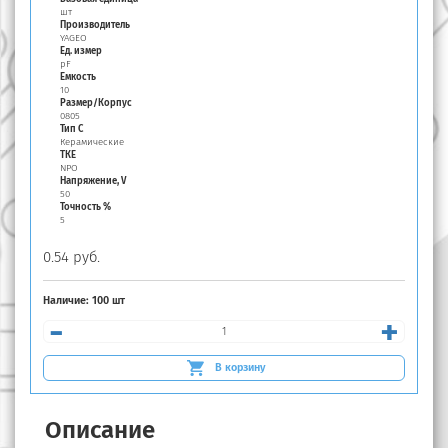
шт
Производитель
YAGEO
Ед. измер
pF
Емкость
10
Размер/Корпус
0805
Тип C
Керамические
ТКЕ
NPO
Напряжение, V
50
Точность %
5
0.54 руб.
Наличие:
100 шт
-
+
В корзину
Описание