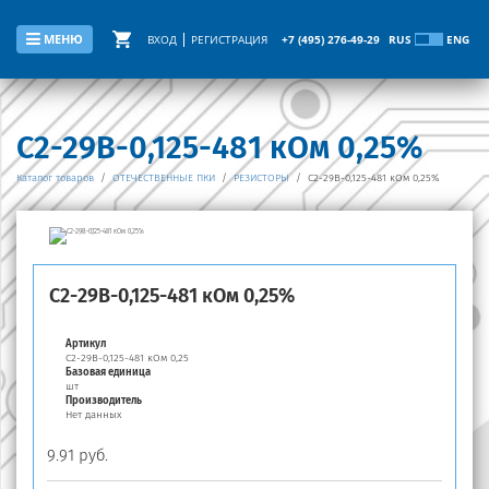
МЕНЮ
ВХОД
РЕГИСТРАЦИЯ
+7 (495) 276-49-29
RUS
ENG
С2-29В-0,125-481 кОм 0,25%
Каталог товаров
/
ОТЕЧЕСТВЕННЫЕ ПКИ
/
РЕЗИСТОРЫ
/
С2-29В-0,125-481 кОм 0,25%
С2-29В-0,125-481 кОм 0,25%
Артикул
С2-29В-0,125-481 кОм 0,25
Базовая единица
шт
Производитель
Нет данных
9.91 руб.