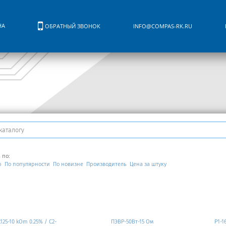
НА
ОБРАТНЫЙ ЗВОНОК
INFO@COMPAS-RK.RU
 по:
ю
По популярности
По новизне
Производитель
Цена за штуку
.125-10 kOm 0.25% / C2-
ПЭВР-50Вт-15 Ом
Р1-1