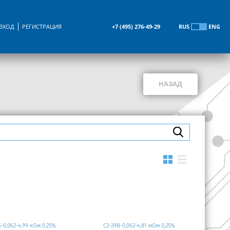
ВХОД
РЕГИСТРАЦИЯ
+7 (495) 276-49-29
RUS
ENG
НАЗАД
6-0,062-4,99 кОм 0,25%
С2-29В-0,062-4,81 мОм 0,25%