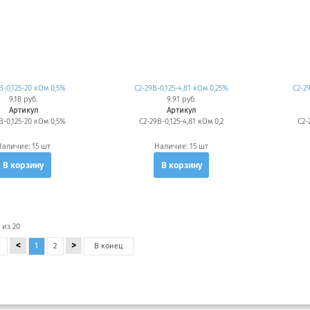
В-0,125-20 кОм 0,5%
С2-29В-0,125-4,81 кОм 0,25%
С2-2
9.18 руб.
9.91 руб.
Артикул
Артикул
В-0,125-20 кОм 0,5%
С2-29В-0,125-4,81 кОм 0,2
С2-
Наличие:
15 шт
Наличие:
15 шт
В корзину
В корзину
 из 20
<
>
1
2
В
конец