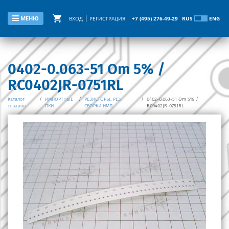
МЕНЮ
ВХОД
РЕГИСТРАЦИЯ
+7 (495) 276-49-29
RUS
ENG
0402-0.063-51 Om 5% /
RC0402JR-0751RL
Каталог
/
ИМПОРТНЫЕ
/
РЕЗИСТОРЫ, РЕЗ.
/
0402-0.063-51 Om 5% /
товаров
ПКИ
СБОРКИ ИМП.
RC0402JR-0751RL