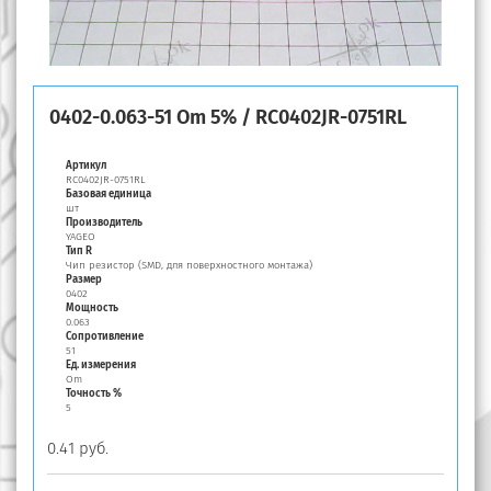
0402-0.063-51 Om 5% / RC0402JR-0751RL
Артикул
RC0402JR-0751RL
Базовая единица
шт
Производитель
YAGEO
Тип R
Чип резистор (SMD, для поверхностного монтажа)
Размер
0402
Мощность
0.063
Сопротивление
51
Ед. измерения
Om
Точность %
5
0.41 руб.