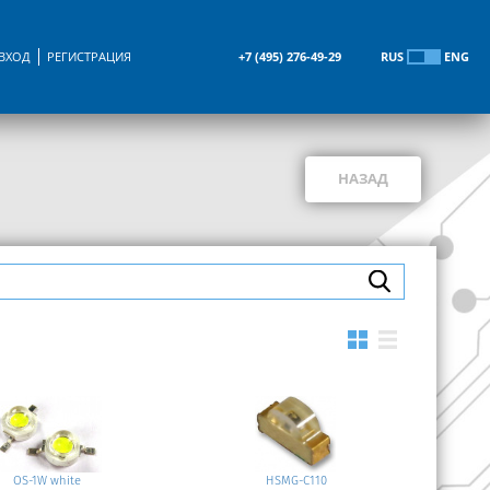
ВХОД
РЕГИСТРАЦИЯ
+7 (495) 276-49-29
RUS
ENG
НАЗАД
OS-1W white
HSMG-C110