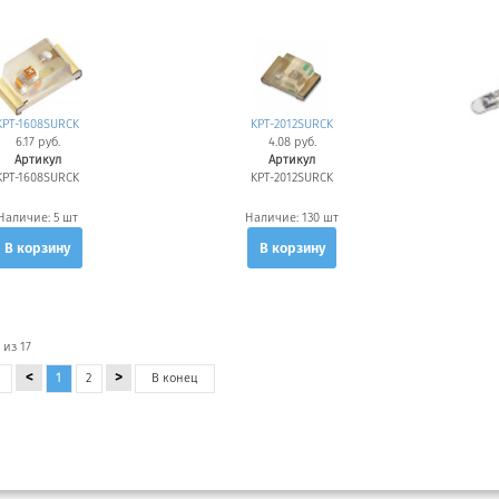
KPT-1608SURCK
KPT-2012SURCK
6.17 руб.
4.08 руб.
Артикул
Артикул
KPT-1608SURCK
KPT-2012SURCK
Наличие:
5 шт
Наличие:
130 шт
В корзину
В корзину
 из 17
<
>
1
2
В
конец